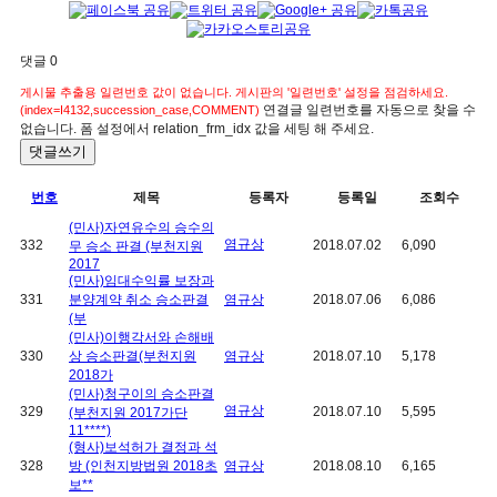
댓글
0
게시물 추출용 일련번호 값이 없습니다. 게시판의 '일련번호' 설정을 점검하세요.
연결글 일련번호를 자동으로 찾을 수
(index=I4132,succession_case,COMMENT)
없습니다. 폼 설정에서 relation_frm_idx 값을 세팅 해 주세요.
댓글쓰기
번호
제목
등록자
등록일
조회수
(민사)자연유수의 승수의
염규상
332
2018.07.02
6,090
무 승소 판결 (부천지원
2017
(민사)임대수익률 보장과
331
분양계약 취소 승소판결
염규상
2018.07.06
6,086
(부
(민사)이행각서와 손해배
330
상 승소판결(부천지원
염규상
2018.07.10
5,178
2018가
(민사)청구이의 승소판결
염규상
329
2018.07.10
5,595
(부천지원 2017가단
11****)
(형사)보석허가 결정과 석
328
방 (인천지방법원 2018초
염규상
2018.08.10
6,165
보**