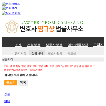
소개
건설분쟁
부동산분쟁
일반법률상담
고객지
공지사항
성공사례
변호사활동
자료실
성공사례
게시물 추출용 일련번호 값이 없습니다. 게시판의 '일련번호' 설정을 점검하세요.
(index=1,succession_case,VIEW)
검색된 게시물이 없습니다.
글쓰기
목록
추천
반대