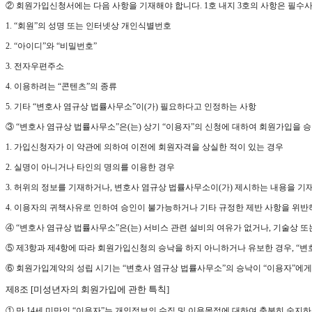
② 회원가입신청서에는 다음 사항을 기재해야 합니다. 1호 내지 3호의 사항은 필수
1. “회원”의 성명 또는 인터넷상 개인식별번호
2. “아이디”와 “비밀번호”
3. 전자우편주소
4. 이용하려는 “콘텐츠”의 종류
5. 기타 “변호사 염규상 법률사무소”이(가) 필요하다고 인정하는 사항
③ “변호사 염규상 법률사무소”은(는) 상기 “이용자”의 신청에 대하여 회원가입을 승
1. 가입신청자가 이 약관에 의하여 이전에 회원자격을 상실한 적이 있는 경우
2. 실명이 아니거나 타인의 명의를 이용한 경우
3. 허위의 정보를 기재하거나, 변호사 염규상 법률사무소이(가) 제시하는 내용을 기
4. 이용자의 귀책사유로 인하여 승인이 불가능하거나 기타 규정한 제반 사항을 위반
④ “변호사 염규상 법률사무소”은(는) 서비스 관련 설비의 여유가 없거나, 기술상 
⑤ 제3항과 제4항에 따라 회원가입신청의 승낙을 하지 아니하거나 유보한 경우, “변
⑥ 회원가입계약의 성립 시기는 “변호사 염규상 법률사무소”의 승낙이 “이용자”에게
제8조 [미성년자의 회원가입에 관한 특칙]
① 만 14세 미만의 “이용자”는 개인정보의 수집 및 이용목적에 대하여 충분히 숙