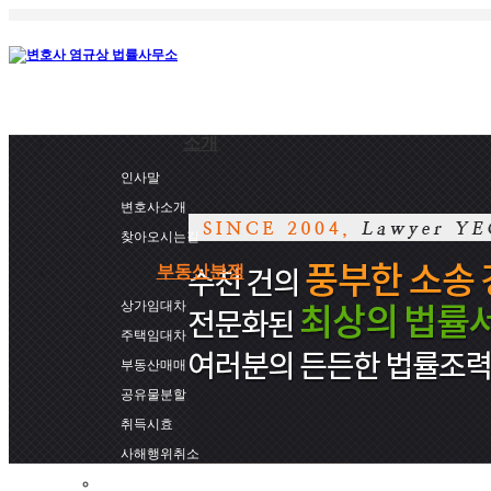
소개
인사말
변호사소개
찾아오시는길
부동산분쟁
상가임대차
주택임대차
부동산매매
공유물분할
취득시효
사해행위취소
토지수용보상