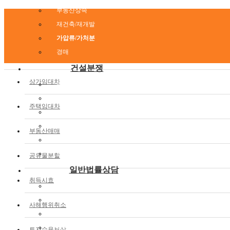
부동산상속
재건축/재개발
가압류/가처분
경매
건설분쟁
상가임대차
공사대금청구
하자관련분쟁
주택임대차
설계감리분쟁
건설보증
부동산매매
일조권/조망권
보전처분
공유물분할
일반법률상담
취득시효
민사소송
형사소송
사해행위취소
행정소송
이혼소송
토지수용보상