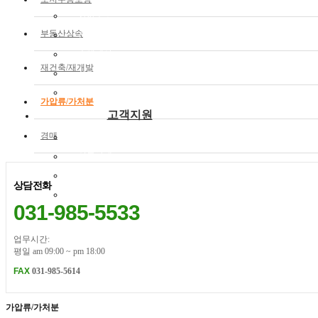
가사소송
부동산상속
산업재해
손해배상
재건축/재개발
성범죄
사기횡령
가압류/가처분
고객지원
경매
공지사항
성공사례
변호사활동
상담전화
자료실
031-985-5533
업무시간:
평일 am 09:00 ~ pm 18:00
FAX
031-985-5614
가압류/가처분