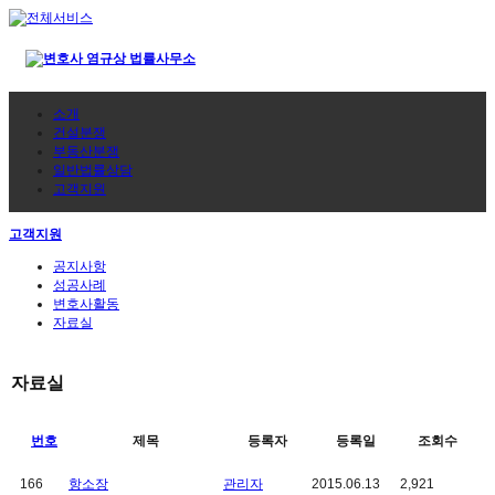
소개
건설분쟁
부동산분쟁
일반법률상담
고객지원
고객지원
공지사항
성공사례
변호사활동
자료실
자료실
번호
제목
등록자
등록일
조회수
166
항소장
관리자
2015.06.13
2,921