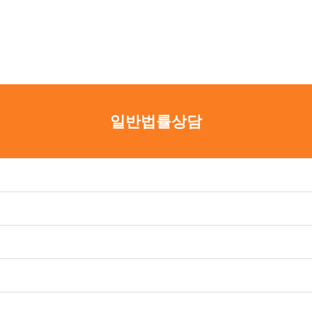
부동산상속
성범죄
재건축/재개발
사기횡령
가압류/가처분
경매
일반법률상담