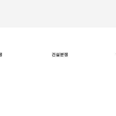
쟁
건설분쟁
상가임대차
공사대금청구
민사소송
소개
주택임대차
하자관련분쟁
형사소송
시는길
부동산매매
설계감리분쟁
행정소송
공유물분할
건설보증
이혼소송
취득시효
일조권/조망권
가사소송
사해행위취소
보전처분
산업재해
토지수용보상
손해배상