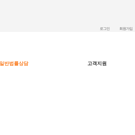
로그인
회원가입
일반법률상담
고객지원
공지사항
성공사례
변호사활동
자료실