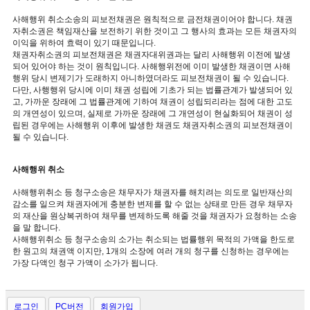
사해행위 취소소송의 피보전채권은 원칙적으로 금전채권이어야 합니다. 채권
자취소권은 책임재산을 보전하기 위한 것이고 그 행사의 효과는 모든 채권자의
이익을 위하여 효력이 있기 때문입니다.
채권자취소권의 피보전채권은 채권자대위권과는 달리 사해행위 이전에 발생
되어 있어야 하는 것이 원칙입니다. 사해행위전에 이미 발생한 채권이면 사해
행위 당시 변제기가 도래하지 아니하였더라도 피보전채권이 될 수 있습니다.
다만, 사행행위 당시에 이미 채권 성립에 기초가 되는 법률관계가 발생되어 있
고, 가까운 장래에 그 법률관계에 기하여 채권이 성립되리라는 점에 대한 고도
의 개연성이 있으며, 실제로 가까운 장래에 그 개연성이 현실화되어 채권이 성
립된 경우에는 사해행위 이후에 발생한 채권도 채권자취소권의 피보전채권이
될 수 있습니다.
사해행위 취소
사해행위취소 등 청구소송은 채무자가 채권자를 해치려는 의도로 일반재산의
감소를 일으켜 채권자에게 충분한 변제를 할 수 없는 상태로 만든 경우 채무자
의 재산을 원상복귀하여 채무를 변제하도록 해줄 것을 채권자가 요청하는 소송
을 말 합니다.
사해행위취소 등 청구소송의 소가는 취소되는 법률행위 목적의 가액을 한도로
한 원고의 채권액 이지만, 1개의 소장에 여러 개의 청구를 신청하는 경우에는
가장 다액인 청구 가액이 소가가 됩니다.
로그인
PC버전
회원가입