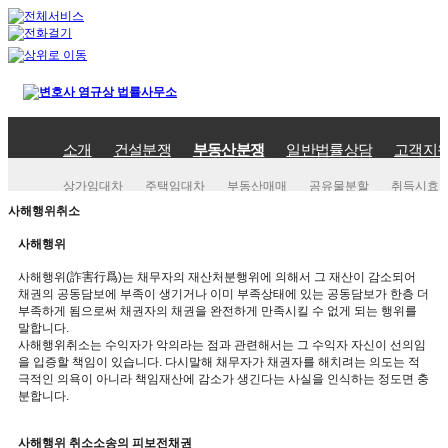
소개
건설분쟁
부동산분쟁
일반법률상담
고객지
상가임대차
주택임대차
부동산매매
공유물분할
취득시효
사해행위취소
사해행위
사해행위(詐害行爲)는 채무자의 재산처분행위에 의해서 그 재산이 감소되어
채권의 공동담보에 부족이 생기거나 이미 부족상태에 있는 공동담보가 한층 더
부족하게 됨으로써 채권자의 채권을 완전하게 만족시킬 수 없게 되는 행위를
말합니다.
사해행위취소는 수익자가 악의라는 점과 관련해서는 그 수익자 자신이 선의임
을 입증할 책임이 있습니다. 다시말해 채무자가 채권자를 해치려는 의도는 적
극적인 의욕이 아니라 책임재산에 감소가 생긴다는 사실을 인식하는 정도면 충
분합니다.
사해행위 취소소송의 피보전채권