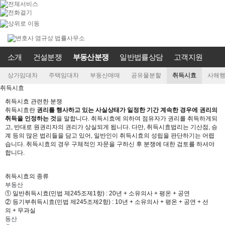
소개
건설분쟁
부동산분쟁
일반법률상담
고객지원
상가임대차
주택임대차
부동산매매
공유물분할
취득시효
사해
취득시효
취득시효 관련한 분쟁
취득시효란
권리를 행사하고 있는 사실상태가 일정한 기간 계속한 경우에 권리의
취득을 인정하는 것
을 말합니다. 취득시효에 의하여 점유자가 권리를 취득하게되
고, 반대로 원권리자의 권리가 상실되게 됩니다. 다만, 취득시효법리는 기산점, 승
계 등의 많은 법리들을 담고 있어, 일반인이 취득시효의 성립을 판단하기는 어렵
습니다. 취득시효의 경우 구체적인 자문을 구하신 후 분쟁에 대한 검토를 하셔야
합니다.
취득시효의 종류
부동산
① 일반취득시효(민법 제245조제1항) : 20년 + 소유의사 + 평온 + 공연
② 등기부취득시효(민법 제245조제2항) : 10년 + 소유의사 + 평온 + 공연 + 선
의 + 무과실
동산