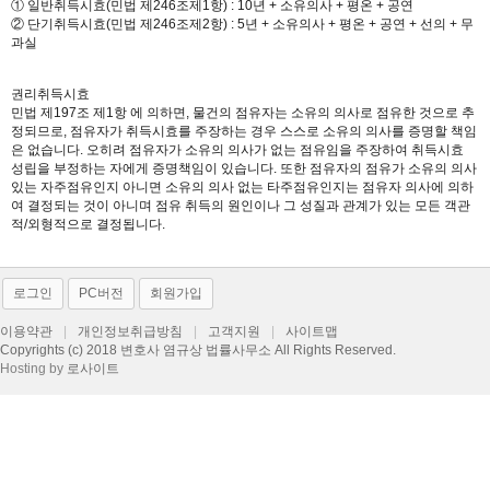
① 일반취득시효(민법 제246조제1항) : 10년 + 소유의사 + 평온 + 공연
② 단기취득시효(민법 제246조제2항) : 5년 + 소유의사 + 평온 + 공연 + 선의 + 무
과실
권리취득시효
민법 제197조 제1항 에 의하면, 물건의 점유자는 소유의 의사로 점유한 것으로 추
정되므로, 점유자가 취득시효를 주장하는 경우 스스로 소유의 의사를 증명할 책임
은 없습니다. 오히려 점유자가 소유의 의사가 없는 점유임을 주장하여 취득시효
성립을 부정하는 자에게 증명책임이 있습니다. 또한 점유자의 점유가 소유의 의사
있는 자주점유인지 아니면 소유의 의사 없는 타주점유인지는 점유자 의사에 의하
여 결정되는 것이 아니며 점유 취득의 원인이나 그 성질과 관계가 있는 모든 객관
적/외형적으로 결정됩니다.
로그인
PC버전
회원가입
이용약관
|
개인정보취급방침
|
고객지원
|
사이트맵
Copyrights (c) 2018 변호사 염규상 법률사무소 All Rights Reserved.
Hosting by
로사이트