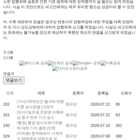
소한 집행유예 실효로 인한 기존 범죄에 대한 징역형까지 살 필요는 없게 되었습
니다. 사실 이 것만으로도 피고인에게는 매우 유리한 항소심 성공이라 할 수 있었
습니다.
마. 이후 재판부의 판결은 염규상 변호사의 양형부당에 대한 주장을 대폭 반영하
여 또 다시 강도상해죄에 대하여 집행유예 선고를 하였습니다. 사실상 피고인에게
는 최초에는 불가능할 정도로 예상하지 못했던 최선의 판결을 선고받게 되었습니
다.
추천
0
반대
0
댓글
0
댓글쓰기
번호
제목
등록자
등록일
조회수
(가사) 20여년간 별거에 따른
염규상
332
2026.07.22
95
이혼 승소판결 (고양지
(민사) 일조권,조망권 손해배
염규상
331
2026.07.22
83
상 청구 전부 기각 승소
(행정) 통장 임시지위가처분
염규상
330
2026.07.10
261
에 대한 기각 결정 (인천
(가처분) 문자메세지 가계약
염규상
329
2026.07.08
280
도 매매계약 성립으로 보