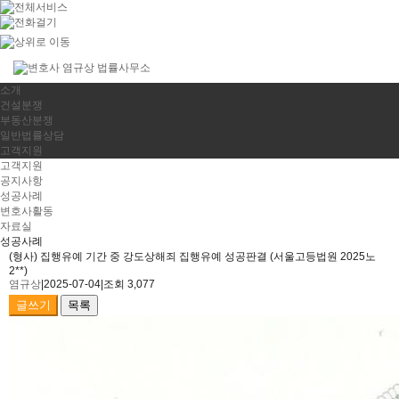
소개
건설분쟁
부동산분쟁
일반법률상담
고객지원
고객지원
공지사항
성공사례
변호사활동
자료실
성공사례
(형사) 집행유예 기간 중 강도상해죄 집행유예 성공판결 (서울고등법원 2025노
2**)
염규상
|
2025-07-04
|
조회 3,077
글쓰기
목록