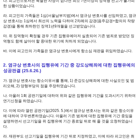
다. 피고인으로서는 특별한 사정이 없다면 최소 7년이상의 징역형 선고가 불가피
한 상황이었습니다.
라. 피고인의 가족들은 1심(서울남부지법)에서 염규상 변호사를 선임하였고, 염규
상 변호사는 1심에서 최선의 노력을 다하여 2차례의 감경(음주감경+합의의 작량
감경)을 통해 최하한인 징역1년9개월을 선고받았습니다.
마. 위 징역형이 확정될 경우 기존 집행유예마저 실효되어 기존 범죄로 받았던 징
역형도 함께 살아야 할 중대한 위기에 처하게 되었습니다.
바. 이에 피고인의 가족들은 염규상 변호사에게 항소심 재판을 위임하였습니다.
2. 염규상 변호사의 집행유예 기간 중 강도상해죄에 대한 집행유예의
성공판결 (25.6.26.)
가. 염규상 변호사는 항소이유서를 통해, 1) 준강도상해죄에 대한 사실오인 및 법
리오해, 2) 양형부당의 점을 주장하였습니다.
나. 아울러 1회 공판기일에 대하여 위와 같은 집행유예 기간을 도과시키기 위하여
연기신청을 하였습니다.
다. 이에 따라 열린 공판기일(2025. 5.)에서 염규상 변호사는 위와 같은 항소이유
에 대하여 구두변론하였습니다. 아울러 기존 범죄에 대한 집행유예 기간 중임을
설명하면서 선고기일을 위 집행유예 기간 종료일 뒤로 해 줄 것을 요청하였습니
다.
라. 재판부도 선고기일을 집행유예 기간 뒤로 지정하였고, 이에 따라 피고인은 최