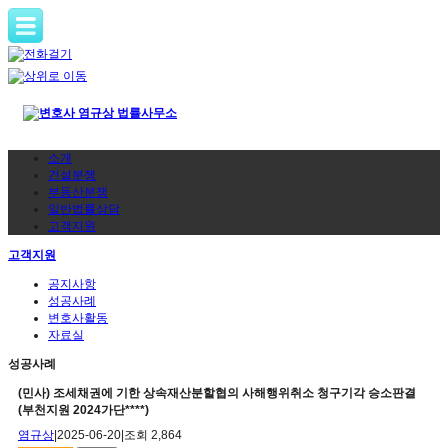
소개
건설분쟁
부동산분쟁
일반법률상담
고객지원
고객지원
공지사항
성공사례
변호사활동
자료실
성공사례
(민사) 조세채권에 기한 상속재산분할협의 사해행위취소 청구기각 승소판결
(부천지원 2024가단****)
염규상
|
2025-06-20
|
조회 2,864