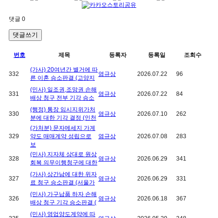
댓글
0
댓글쓰기
번호
제목
등록자
등록일
조회수
(가사) 20여년간 별거에 따
332
염규상
2026.07.22
96
른 이혼 승소판결 (고양지
(민사) 일조권,조망권 손해
331
염규상
2026.07.22
84
배상 청구 전부 기각 승소
(행정) 통장 임시지위가처
330
염규상
2026.07.10
262
분에 대한 기각 결정 (인천
(가처분) 문자메세지 가계
329
약도 매매계약 성립으로
염규상
2026.07.08
283
보
(민사) 지자체 상대로 원상
328
염규상
2026.06.29
341
회복 의무이행청구에 대한
(가사) 상간남에 대한 위자
327
염규상
2026.06.29
331
료 청구 승소판결 (서울가
(민사) 가구납품 하자 손해
326
염규상
2026.06.18
367
배상 청구 기각 승소판결 (
(민사) 영업양도계약에 따