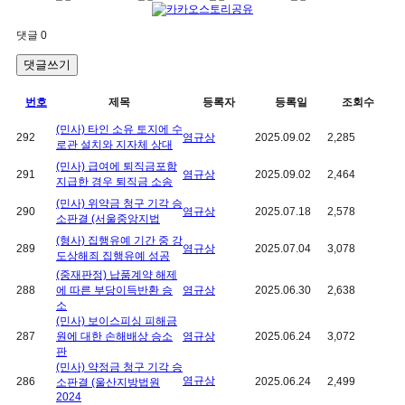
댓글
0
댓글쓰기
번호
제목
등록자
등록일
조회수
(민사) 타인 소유 토지에 수
292
염규상
2025.09.02
2,285
로관 설치와 지자체 상대
(민사) 급여에 퇴직금포함
291
염규상
2025.09.02
2,464
지급한 경우 퇴직금 소송
(민사) 위약금 청구 기각 승
290
염규상
2025.07.18
2,578
소판결 (서울중앙지법
(형사) 집행유예 기간 중 강
289
염규상
2025.07.04
3,078
도상해죄 집행유예 성공
(중재판정) 납품계약 해제
288
에 따른 부당이득반환 승
염규상
2025.06.30
2,638
소
(민사) 보이스피싱 피해금
287
원에 대한 손해배상 승소
염규상
2025.06.24
3,072
판
(민사) 약정금 청구 기각 승
염규상
286
2025.06.24
2,499
소판결 (울산지방법원
2024