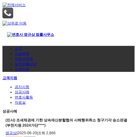
소개
건설분쟁
부동산분쟁
일반법률상담
고객지원
고객지원
공지사항
성공사례
변호사활동
자료실
성공사례
(민사) 조세채권에 기한 상속재산분할협의 사해행위취소 청구기각 승소판결
(부천지원 2024가단****)
염규상
|
2025-06-20
|
조회 2,866