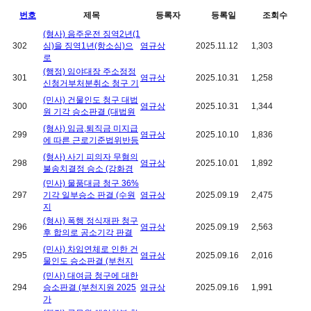
번호
제목
등록자
등록일
조회수
(형사) 음주운전 징역2년(1
302
심)을 징역1년(항소심)으
염규상
2025.11.12
1,303
로
(행정) 임야대장 주소정정
301
염규상
2025.10.31
1,258
신청거부처분취소 청구 기
(민사) 건물인도 청구 대법
300
염규상
2025.10.31
1,344
원 기각 승소판결 (대법원
(형사) 임금,퇴직금 미지급
299
염규상
2025.10.10
1,836
에 따른 근로기준법위반등
(형사) 사기 피의자 무혐의
298
염규상
2025.10.01
1,892
불송치결정 승소 (강화경
(민사) 물품대금 청구 36%
297
기각 일부승소 판결 (수원
염규상
2025.09.19
2,475
지
(형사) 폭행 정식재판 청구
296
염규상
2025.09.19
2,563
후 합의로 공소기각 판결
(민사) 차임연체로 인한 건
295
염규상
2025.09.16
2,016
물인도 승소판결 (부천지
(민사) 대여금 청구에 대한
294
승소판결 (부천지원 2025
염규상
2025.09.16
1,991
가