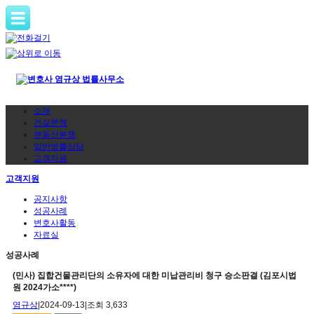
소개
건설분쟁
부동산분쟁
일반법률상담
고객지원
고객지원
공지사항
성공사례
변호사활동
자료실
성공사례
(민사) 집합건물관리단의 소유자에 대한 미납관리비 청구 승소판결 (김포시법
원 2024가소****)
염규상
|
2024-09-13
|
조회 3,633