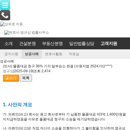
소개
건설분쟁
부동산분쟁
일반법률상담
고객지원
공지사항
성공사례
변호사활동
자료실
성공사례
(민사) 물품대금 청구 36% 기각 일부승소 판결 (수원지법 2024가단****)
염규상
|
2025-09-19
|
조회 2,474
글쓰기
목록
1. 사안의 개요
가. 의뢰인(피고) 회사는 원고 회사로부터 기 납품한 물품대금 약3억 1,400만원을
미지급하였음을 이유로 물품대금 청구의 소송을 제기당하였습니다.
나. 의뢰인(피고)은 직접 자신이 소송을 진행하다가 그 불리함을 인식하여 염규상