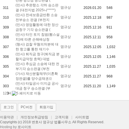
반환 항소심 승소판결 (
(민사) 추완항소 각하 승소판
염규상
311
2026.01.20
546
결 (대전지법 2025나*****)
(민사) 전세보증금반환 소송
염규상
310
2025.12.18
987
전부승소 판결 (부천지
(민사) 영업활동에 대한 정산
염규상
309
2025.12.16
911
금청구 기각 승소판결 (
(민사) 타인 토지 침범(휀스설
염규상
308
2025.12.11
958
치)에 따른 손해배상청
(형사) 검찰 무혐의처분에 대
염규상
307
2025.12.05
1,032
한 항고를 통한 재기수
(민사) 퇴직금 청구(퇴직금 분
염규상
306
2025.12.05
1,146
할지급약정 효력) 대법
(민사) 추심금 소송에 대한 전
염규상
305
2025.11.27
1,035
부기각 승소판결 (부천
(가사) 재산분할채무(이혼확
염규상
304
2025.11.27
968
정판결)를 양수금채권으
(민사) 타일공사 미지급 공사
염규상
303
2025.11.20
1,149
대금 청구 승소판결 (부
1
2
3
4
로그인
PC버전
회원가입
이용약관
|
개인정보취급방침
|
고객지원
|
사이트맵
Copyrights (c) 2018 변호사 염규상 법률사무소 All Rights Reserved.
Hosting by
로사이트