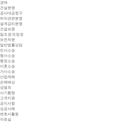
경매
건설분쟁
공사대금청구
하자관련분쟁
설계감리분쟁
건설보증
일조권/조망권
보전처분
일반법률상담
민사소송
형사소송
행정소송
이혼소송
가사소송
산업재해
손해배상
성범죄
사기횡령
고객지원
공지사항
성공사례
변호사활동
자료실