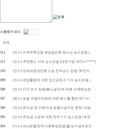
스팸방지코드 :
번호
312
(민사) 지역주택조합 분담금반환 항소심 승소판결 (..
311
(민사) 추완항소 각하 승소판결 (대전지법 2025나*****)
310
(민사) 전세보증금반환 소송 전부승소 판결 (부천지..
309
(민사) 영업활동에 대한 정산금청구 기각 승소판결 (..
308
(민사) 타인 토지 침범(휀스설치)에 따른 손해배상청..
307
(형사) 검찰 무혐의처분에 대한 항고를 통한 재기수..
306
(민사) 퇴직금 청구(퇴직금 분할지급약정 효력) 대법..
305
(민사) 추심금 소송에 대한 전부기각 승소판결 (부천..
304
(가사) 재산분할채무(이혼확정판결)를 양수금채권으..