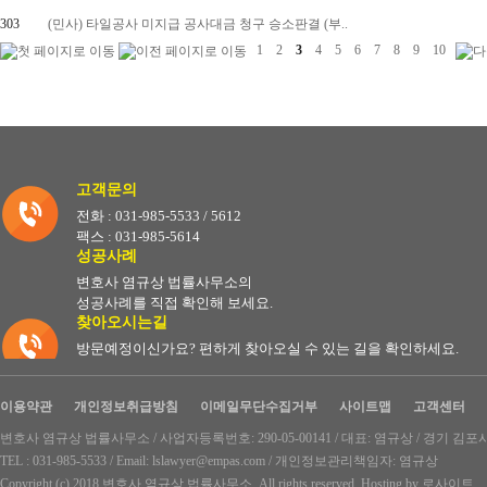
303
(민사) 타일공사 미지급 공사대금 청구 승소판결 (부..
1
2
3
4
5
6
7
8
9
10
고객문의
전화 : 031-985-5533 / 5612
팩스 : 031-985-5614
성공사례
변호사 염규상 법률사무소의
성공사례를 직접 확인해 보세요.
찾아오시는길
방문예정이신가요? 편하게 찾아오실 수 있는 길을 확인하세요.
이용약관
개인정보취급방침
이메일무단수집거부
사이트맵
고객센터
변호사 염규상 법률사무소 / 사업자등록번호: 290-05-00141 / 대표: 염규상 / 경기 김포시
TEL : 031-985-5533 / Email: lslawyer@empas.com / 개인정보관리책임자: 염규상
Copyright (c) 2018 변호사 염규상 법률사무소. All rights reserved. Hosting by
로사이트