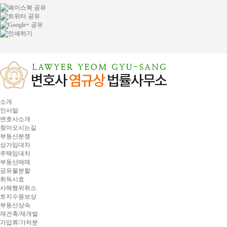
소개
인사말
변호사소개
찾아오시는길
부동산분쟁
상가임대차
주택임대차
부동산매매
공유물분할
취득시효
사해행위취소
토지수용보상
부동산상속
재건축/재개발
가압류/가처분