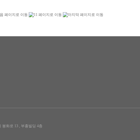
 봉화로 13­ , 부흥빌딩 4층