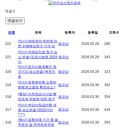
댓글
0
댓글쓰기
번호
제목
등록자
등록일
조회수
(민사) 매매계약 위반에 따
322
염규상
2026.05.28
280
른 손해배상청구 기각 승
(민사) 연체임차료 청구 승
321
소 판결 (김포시법원 2025
염규상
2026.05.28
343
가
(민사) 토지사용권확인 청
320
구기각 승소판결 (부천지
염규상
2026.05.28
323
원
(민사) 유류분반환 소취하
319
염규상
2026.03.30
382
화해권고결정 확정승소 (
(행정) 지적재조사사업 확
318
염규상
2026.03.30
354
정경계 위법에 대한 청구
(민사) 부당이득금반환 대
염규상
317
2026.03.30
434
폭 승소판결 (2025가단
****)
(형사) 집행유예 기간 중 음
316
염규상
2026.03.30
355
주운전 및 무면허운전에