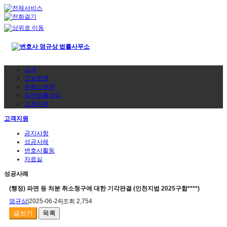
소개
건설분쟁
부동산분쟁
일반법률상담
고객지원
고객지원
공지사항
성공사례
변호사활동
자료실
성공사례
(행정) 파면 등 처분 취소청구에 대한 기각판결 (인천지법 2025구합****)
염규상
|
2025-06-24
|
조회 2,754
글쓰기
목록