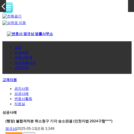
소개
건설분쟁
부동산분쟁
일반법률상담
고객지원
고객지원
공지사항
성공사례
변호사활동
자료실
성공사례
(행정) 불합격처분 취소청구 기각 승소판결 (인천지법 2024구합****)
염규상
|
2025-05-13
|
조회 3,348