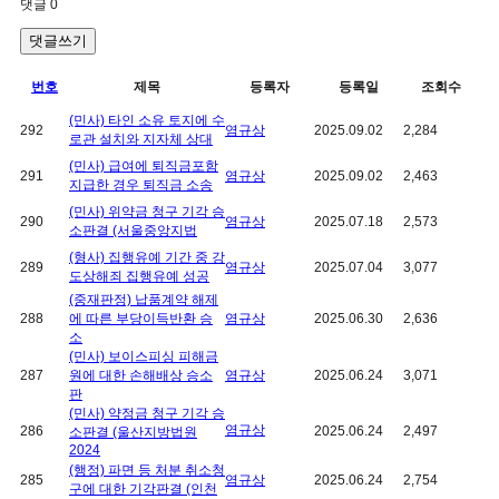
댓글
0
댓글쓰기
번호
제목
등록자
등록일
조회수
(민사) 타인 소유 토지에 수
292
염규상
2025.09.02
2,284
로관 설치와 지자체 상대
(민사) 급여에 퇴직금포함
291
염규상
2025.09.02
2,463
지급한 경우 퇴직금 소송
(민사) 위약금 청구 기각 승
290
염규상
2025.07.18
2,573
소판결 (서울중앙지법
(형사) 집행유예 기간 중 강
289
염규상
2025.07.04
3,077
도상해죄 집행유예 성공
(중재판정) 납품계약 해제
288
에 따른 부당이득반환 승
염규상
2025.06.30
2,636
소
(민사) 보이스피싱 피해금
287
원에 대한 손해배상 승소
염규상
2025.06.24
3,071
판
(민사) 약정금 청구 기각 승
염규상
286
2025.06.24
2,497
소판결 (울산지방법원
2024
(행정) 파면 등 처분 취소청
285
염규상
2025.06.24
2,754
구에 대한 기각판결 (인천