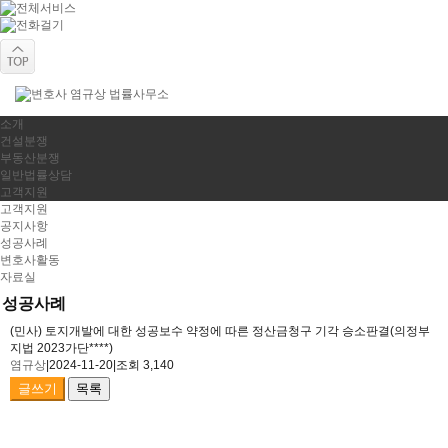
소개
건설분쟁
부동산분쟁
일반법률상담
고객지원
고객지원
공지사항
성공사례
변호사활동
자료실
성공사례
(민사) 토지개발에 대한 성공보수 약정에 따른 정산금청구 기각 승소판결(의정부
지법 2023가단****)
염규상
|
2024-11-20
|
조회 3,140
글쓰기
목록