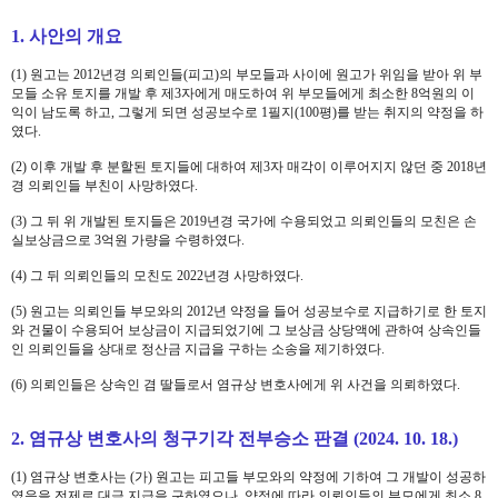
1.
사안의 개요
(1)
원고는
2012
년경 의뢰인들
(
피고
)
의 부모들과 사이에 원고가 위임을 받아 위 부
모들 소유 토지를 개발 후 제
3
자에게 매도하여 위 부모들에게 최소한
8
억원의 이
익이 남도록 하고
,
그렇게 되면 성공보수로
1
필지
(100
평
)
를 받는 취지의 약정을 하
였다
.
(2)
이후 개발 후 분할된 토지들에 대하여 제
3
자 매각이 이루어지지 않던 중
2018
년
경 의뢰인들 부친이 사망하였다
.
(3)
그 뒤 위 개발된 토지들은
2019
년경 국가에 수용되었고 의뢰인들의 모친은 손
실보상금으로
3
억원 가량을 수령하였다
.
(4)
그 뒤 의뢰인들의 모친도
2022
년경 사망하였다
.
(5)
원고는 의뢰인들 부모와의
2012
년 약정을 들어 성공보수로 지급하기로 한 토지
와 건물이 수용되어 보상금이 지급되었기에 그 보상금 상당액에 관하여 상속인들
인 의뢰인들을 상대로 정산금 지급을 구하는 소송을 제기하였다
.
(6)
의뢰인들은 상속인 겸 딸들로서 염규상 변호사에게 위 사건을 의뢰하였다
.
2.
염규상 변호사의 청구기각 전부승소 판결
(2024. 10. 18.)
(1)
염규상 변호사는
(
가
)
원고는 피고들 부모와의 약정에 기하여 그 개발이 성공하
였음을 전제로 대금 지급을 구하였으나
,
약정에 따라 의뢰인들의 부모에게 최소
8