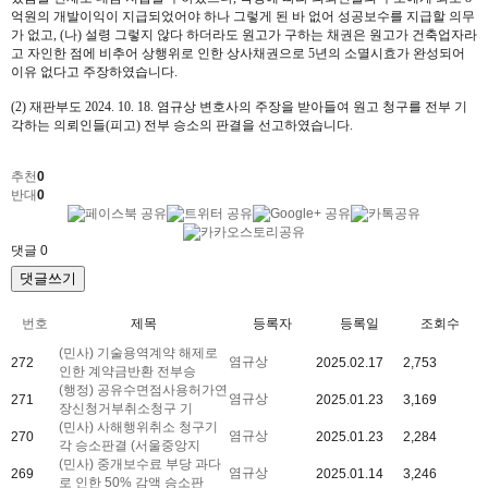
억원의 개발이익이 지급되었어야 하나 그렇게 된 바 없어 성공보수를 지급할 의무
가 없고
, (
나
)
설령 그렇지 않다 하더라도 원고가 구하는 채권은 원고가 건축업자라
고 자인한 점에 비추어 상행위로 인한 상사채권으로
5
년의 소멸시효가 완성되어
이유 없다고 주장하였습니다
.
(2)
재판부도
2024. 10. 18.
염규상 변호사의 주장을 받아들여 원고 청구를 전부 기
각하는 의뢰인들
(
피고
)
전부 승소의 판결을 선고하였습니다
.
추천
0
반대
0
댓글
0
댓글쓰기
번호
제목
등록자
등록일
조회수
(민사) 기술용역계약 해제로
염규상
272
2025.02.17
2,753
인한 계약금반환 전부승
(행정) 공유수면점사용허가연
염규상
271
2025.01.23
3,169
장신청거부취소청구 기
(민사) 사해행위취소 청구기
염규상
270
2025.01.23
2,284
각 승소판결 (서울중앙지
(민사) 중개보수료 부당 과다
염규상
269
2025.01.14
3,246
로 인한 50% 감액 승소판