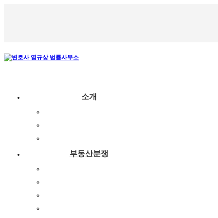
소개
인사말
변호사소개
찾아오시는길
부동산분쟁
상가임대차
주택임대차
부동산매매
공유물분할