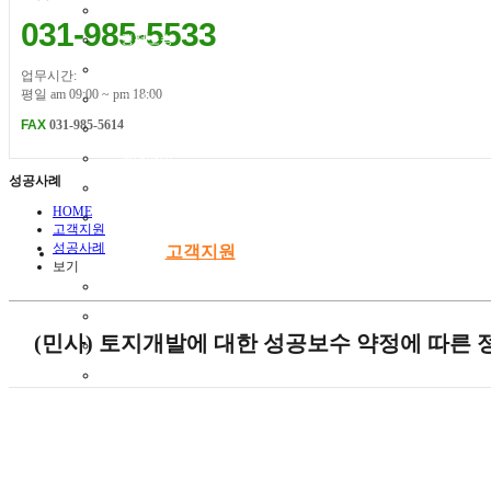
형사소송
031-985-5533
행정소송
이혼소송
업무시간:
평일 am 09:00 ~ pm 18:00
가사소송
FAX
031-985-5614
산업재해
손해배상
성공사례
성범죄
HOME
사기횡령
고객지원
성공사례
고객지원
보기
공지사항
성공사례
(민사) 토지개발에 대한 성공보수 약정에 따른 정
변호사활동
자료실