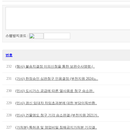
스팸방지코드 :
번호
232
(형사) 불송치결정 이의신청을 통한 보완수사명령 (..
231
(가사) 한정승인 심판청구 인용결정 (부천지원 2024느..
230
(민사) 도시가스 공급에 따른 열사용료 청구 승소판..
229
(민사) 갱신 임대차 차임초과분에 대한 부당이득반환..
228
(민사) 건물명도 청구 기각 승소판결 (부천지원 2021가..
227
(가처분) 특허권 및 영업비밀 침해금지가처분 기각결..