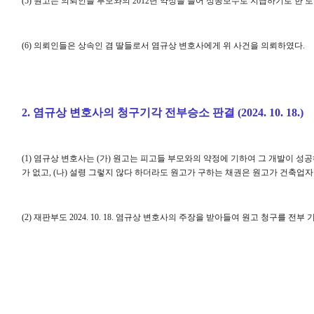
(5)
원고는 의뢰인들 부모와의
2012
년 약정을 들어 성공보수로 지급하기로 한 
(6)
의뢰인들은 상속인 겸 딸들로서 염규상 변호사에게 위 사건을 의뢰하였다
.
2.
염규상 변호사의 청구기각 전부승소 판결
(2024. 10. 18.)
(1)
염규상 변호사는
(
가
)
원고는 피고들 부모와의 약정에 기하여 그 개발이 성
가 없고
, (
나
)
설령 그렇지 않다 하더라도 원고가 구하는 채권은 원고가 건축업
(2)
재판부도
2024. 10. 18.
염규상 변호사의 주장을 받아들여 원고 청구를 전부 