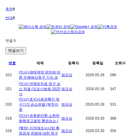
추천
0
반대
0
댓글
0
댓글쓰기
번호
제목
등록자
등록일
조회수
(민사) 매매계약 위반에 따
322
염규상
2026.05.28
286
른 손해배상청구 기각 승
(민사) 연체임차료 청구 승
321
소 판결 (김포시법원 2025
염규상
2026.05.28
347
가
(민사) 토지사용권확인 청
320
구기각 승소판결 (부천지
염규상
2026.05.28
331
원
(민사) 유류분반환 소취하
319
염규상
2026.03.30
388
화해권고결정 확정승소 (
(행정) 지적재조사사업 확
318
염규상
2026.03.30
356
정경계 위법에 대한 청구