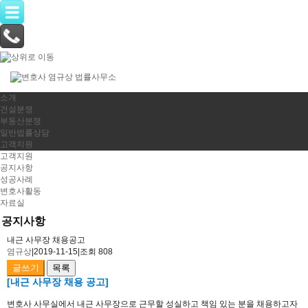
소개
건설분쟁
부동산분쟁
일반법률상담
고객지원
고객지원
공지사항
성공사례
변호사활동
자료실
공지사항
내근 사무장 채용공고
염규상
|
2019-11-15
|
조회 808
글쓰기
목록
[내근 사무장 채용 공고]
변호사 사무실에서 내근 사무장으로 근무할 성실하고 책임 있는 분을 채용하고자