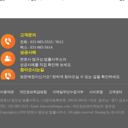
고객문의
전화 : 031-985-5533 / 5612
팩스 : 031-985-5614
성공사례
변호사 염규상 법률사무소의
성공사례를 직접 확인해 보세요.
찾아오시는길
방문예정이신가요? 편하게 찾아오실 수 있는 길을 확인하세요.
이용약관
개인정보취급방침
이메일무단수집거부
사이트맵
고객센터
변호사 염규상 법률사무소 / 사업자등록번호: 290-05-00141 / 대표: 염규상 / 경기 김포시
TEL : 031-985-5533 / Email: lslawyer@empas.com / 개인정보관리책임자: 염규상
Copyright (c) 2018 변호사 염규상 법률사무소. All rights reserved. Hosting by
로사이트