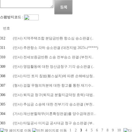
스팸방지코드 :
번호
312
(민사) 지역주택조합 분담금반환 항소심 승소판결 (..
311
(민사) 추완항소 각하 승소판결 (대전지법 2025나*****)
310
(민사) 전세보증금반환 소송 전부승소 판결 (부천지..
309
(민사) 영업활동에 대한 정산금청구 기각 승소판결 (..
308
(민사) 타인 토지 침범(휀스설치)에 따른 손해배상청..
307
(형사) 검찰 무혐의처분에 대한 항고를 통한 재기수..
306
(민사) 퇴직금 청구(퇴직금 분할지급약정 효력) 대법..
305
(민사) 추심금 소송에 대한 전부기각 승소판결 (부천..
304
(가사) 재산분할채무(이혼확정판결)를 양수금채권으..
303
(민사) 타일공사 미지급 공사대금 청구 승소판결 (부..
1
2
3
4
5
6
7
8
9
10