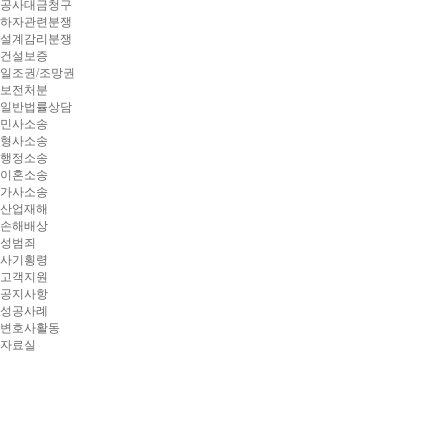
공사대금청구
하자관련분쟁
설계감리분쟁
건설보증
일조권/조망권
보전처분
일반법률상담
민사소송
형사소송
행정소송
이혼소송
가사소송
산업재해
손해배상
성범죄
사기횡령
고객지원
공지사항
성공사례
변호사활동
자료실