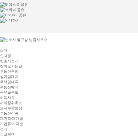
소개
인사말
변호사소개
찾아오시는길
부동산분쟁
상가임대차
주택임대차
부동산매매
공유물분할
취득시효
사해행위취소
토지수용보상
부동산상속
재건축/재개발
가압류/가처분
경매
건설분쟁