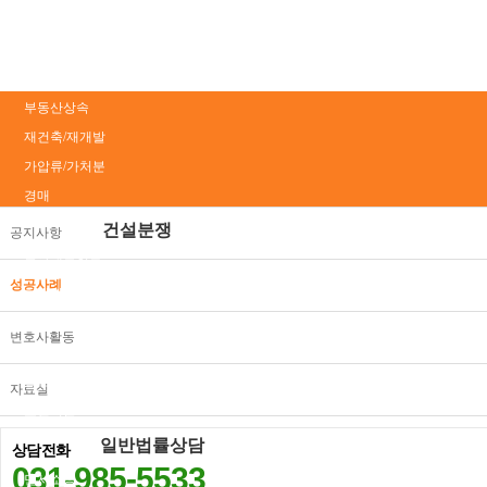
취득시효
사해행위취소
토지수용보상
부동산상속
재건축/재개발
가압류/가처분
경매
건설분쟁
공지사항
공사대금청구
성공사례
하자관련분쟁
설계감리분쟁
변호사활동
건설보증
일조권/조망권
자료실
보전처분
일반법률상담
상담전화
031-985-5533
민사소송