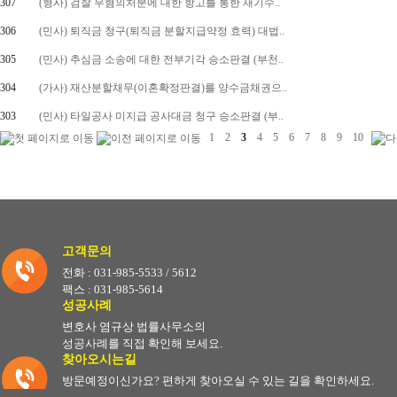
307
(형사) 검찰 무혐의처분에 대한 항고를 통한 재기수..
306
(민사) 퇴직금 청구(퇴직금 분할지급약정 효력) 대법..
305
(민사) 추심금 소송에 대한 전부기각 승소판결 (부천..
304
(가사) 재산분할채무(이혼확정판결)를 양수금채권으..
303
(민사) 타일공사 미지급 공사대금 청구 승소판결 (부..
1
2
3
4
5
6
7
8
9
10
고객문의
전화 : 031-985-5533 / 5612
팩스 : 031-985-5614
성공사례
변호사 염규상 법률사무소의
성공사례를 직접 확인해 보세요.
찾아오시는길
방문예정이신가요? 편하게 찾아오실 수 있는 길을 확인하세요.