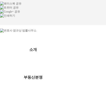
소개
인사말
변호사소개
찾아오시는길
부동산분쟁
상가임대차
주택임대차
부동산매매
공유물분할