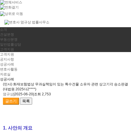
소개
건설분쟁
부동산분쟁
일반법률상담
고객지원
고객지원
공지사항
성공사례
변호사활동
자료실
성공사례
(민사) 화재보험법상 무과실책임이 있는 특수건물 소유자 관련 상고기각 승소판결
(대법원 2025다2****)
염규상
|
2025-06-20
|
조회 2,753
글쓰기
목록
1. 사안의 개요