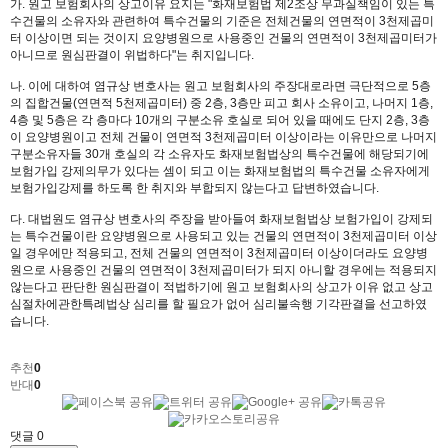
가. 원고 보험회사의 상고이유 요지는 "화재보험법 제2조상 무과실책임이 있는 특
수건물의 소유자와 관련하여 특수건물의 기준은 전체건물의 연면적이 3천제곱미
터 이상이면 되는 것이지 요양병원으로 사용중인 건물의 연면적이 3천제곱미터가
아니므로 원심판결이 위법하다"는 취지입니다.
나. 이에 대하여 염규상 변호사는 원고 보험회사의 주장대로라면 극단적으로 5층
의 집합건물(연면적 5천제곱미터) 중 2층, 3층만 피고 회사 소유이고, 나머지 1층,
4층 및 5층은 각 층마다 10개의 구분소유 호실로 되어 있을 때에도 단지 2층, 3층
이 요양병원이고 전체 건물이 연면적 3천제곱미터 이상이라는 이유만으로 나머지
구분소유자들 30개 호실의 각 소유자도 화재보험법상의 특수건물에 해당되기에
보험가입 강제의무가 있다는 셈이 되고 이는 화재보험법의 특수건물 소유자에게
보험가입강제를 하도록 한 취지와 부합되지 않는다고 답변하였습니다.
다. 대법원도 염규상 변호사의 주장을 받아들여 화재보험법상 보험가입이 강제되
는 특수건물이란 요양병원으로 사용되고 있는 건물의 연면적이 3천제곱미터 이상
일 경우에만 적용되고, 전체 건물의 연면적이 3천제곱미터 이상이더라도 요양병
원으로 사용중인 건물의 연면적이 3천제곱미터가 되지 아니할 경우에는 적용되지
않는다고 판단한 원심판결이 적법하기에 원고 보험회사의 상고가 이유 없고 상고
심절차에관한특례법상 심리를 할 필요가 없어 심리불속행 기각판결을 선고하였
습니다.
추천
0
반대
0
댓글
0