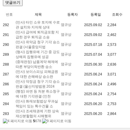
댓글쓰기
번호
제목
등록자
등록일
조회수
(민사) 타인 소유 토지에 수로
염규상
292
2025.09.02
2,284
관 설치와 지자체 상대
(민사) 급여에 퇴직금포함 지
염규상
291
2025.09.02
2,462
급한 경우 퇴직금 소송
(민사) 위약금 청구 기각 승소
염규상
290
2025.07.18
2,573
판결 (서울중앙지법
(형사) 집행유예 기간 중 강도
염규상
289
2025.07.04
3,077
상해죄 집행유예 성공
(중재판정) 납품계약 해제에
염규상
288
2025.06.30
2,636
따른 부당이득반환 승소
(민사) 보이스피싱 피해금원
염규상
287
2025.06.24
3,071
에 대한 손해배상 승소판
(민사) 약정금 청구 기각 승소
염규상
286
2025.06.24
2,496
판결 (울산지방법원 2024
(행정) 파면 등 처분 취소청구
염규상
285
2025.06.24
2,754
에 대한 기각판결 (인천
(민사) 화재보험법상 무과실
염규상
284
2025.06.20
2,753
책임이 있는 특수건물 소
(민사) 조세채권에 기한 상속
염규상
283
2025.06.20
2,864
재산분할협의 사해행위
5
6
7
8