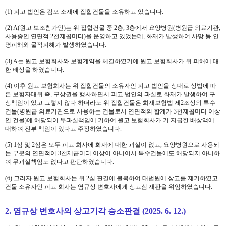
(1) 피고 법인은 김포 소재에 집합건물을 소유하고 있습니다.
(2) A(원고 보조참가인)는 위 집합건물 중 2층, 3층에서 요양병원(병원급 의료기관,
사용중인 연면적 2천제곱미터)을 운영하고 있었는데, 화재가 발생하여 사망 등 인
명피해와 물적피해가 발생하였습니다.
(3) A는 원고 보험회사와 보험계약을 체결하였기에 원고 보험회사가 위 피해에 대
한 배상을 하였습니다.
(4) 이후 원고 보험회사는 위 집합건물의 소유자인 피고 법인을 상대로 상법에 따
른 보험자대위 즉, 구상권을 행사하면서 피고 법인의 과실로 화재가 발생하여 구
상책임이 있고 그렇지 않다 하더라도 위 집합건물은 화재보험법 제2조상의 특수
건물
(
병원급 의료기관으로 사용하는 건물로서 연면적의 합계가
3
천제곱미터 이상
인 건물)
에 해당되어 무과실책임에 기하여 원고 보험회사가 기 지급한 배상액에
대하여 전부 책임이 있다고 주장하였습니다.
(5) 1심 및 2심은 모두 피고 회사에 화재에 대한 과실이 없고, 요양병원으로 사용되
는 부분의 연면적이 3천제곱미터 이상이 아니어서 특수건물에도 해당되지 아니하
여 무과실책임도 없다고 판단하였습니다.
(6) 그러자 원고 보험회사는 위 2심 판결에 불복하여 대법원에 상고를 제기하였고
건물 소유자인 피고 회사는 염규상 변호사에게 상고심 재판을 위임하였습니다.
2. 염규상 변호사의 상고기각 승소판결 (2025. 6. 12.)