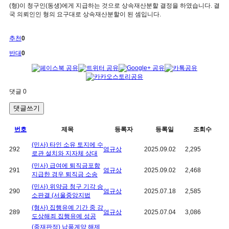
(형)이 청구인(동생)에게 지급하는 것으로 상속재산분할 결정을 하였습니다. 결
국 의뢰인인 형의 요구대로 상속재산분할이 된 셈입니다.
추천
0
반대
0
댓글
0
댓글쓰기
번호
제목
등록자
등록일
조회수
(민사) 타인 소유 토지에 수
292
염규상
2025.09.02
2,295
로관 설치와 지자체 상대
(민사) 급여에 퇴직금포함
291
염규상
2025.09.02
2,468
지급한 경우 퇴직금 소송
(민사) 위약금 청구 기각 승
290
염규상
2025.07.18
2,585
소판결 (서울중앙지법
(형사) 집행유예 기간 중 강
289
염규상
2025.07.04
3,086
도상해죄 집행유예 성공
(중재판정) 납품계약 해제