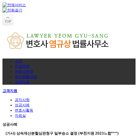
소개
건설분쟁
부동산분쟁
일반법률상담
고객지원
고객지원
공지사항
성공사례
변호사활동
자료실
성공사례
(가사) 상속재산분할심판청구 일부승소 결정 (부천지원 2023느합****)