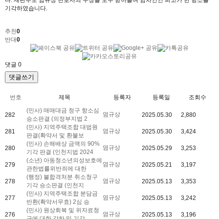
다. 재판부도 염규상 변호사의 주장을 모두 받아들여 임차인인 피고가 한 항소를
기각하였습니다.
추천
0
반대
0
댓글
0
댓글쓰기
번호
제목
등록자
등록일
조회수
(민사) 매매대금 청구 항소심
염규상
282
2025.05.30
2,880
승소판결 (의정부지법 2
(민사) 지역주택조합 대법원
염규상
281
2025.05.30
3,424
판결(확약서 및 환불보
(민사) 손해배상 금액의 90%
염규상
280
2025.05.29
3,253
기각 판결 (인천지법 2024
(소년) 아동청소년의성보호에
염규상
279
2025.05.21
3,197
관한법률위반죄에 대한
(행정) 불합격처분 취소청구
염규상
278
2025.05.13
3,353
기각 승소판결 (인천지
(민사) 지역주택조합 분담금
염규상
277
2025.05.13
3,242
반환(확약서무효) 2심 승
(민사) 원상회복 및 위자료청
염규상
276
2025.05.13
3,196
구에 대한 각하 및 기각