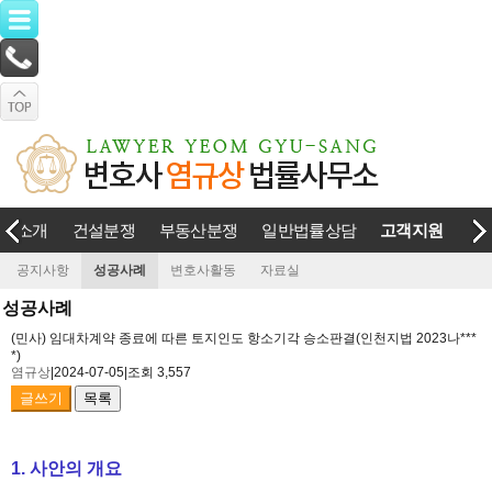
소개
건설분쟁
부동산분쟁
일반법률상담
고객지원
공지사항
성공사례
변호사활동
자료실
성공사례
(민사) 임대차계약 종료에 따른 토지인도 항소기각 승소판결(인천지법 2023나***
*)
염규상
|
2024-07-05
|
조회 3,557
글쓰기
목록
1. 사안의 개요