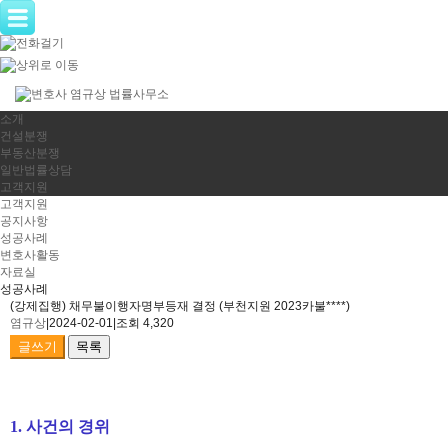
소개
건설분쟁
부동산분쟁
일반법률상담
고객지원
고객지원
공지사항
성공사례
변호사활동
자료실
성공사례
(강제집행) 채무불이행자명부등재 결정 (부천지원 2023카불****)
염규상
|
2024-02-01
|
조회 4,320
글쓰기
목록
1. 사건의 경위