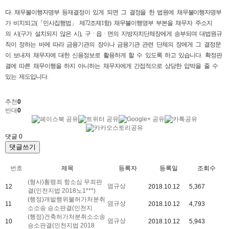
다.
채무불이행자명부 등재결정이 있게 되면 그 결정을 한 법원에 채무불이행자명부
가 비치되고(「민사집행법」 제72조제1항) 채무불이행명부 부본을 채무자 주소지
의 시(구가 설치되지 않은 시), 구ㆍ읍ㆍ면의 지방자치단체장에게 송부되며 대법원규
칙이 정하는 바에 따라 금융기관의 장이나 금융기관 관련 단체의 장에게 그 결정문
이 보내져 채무자에 대한 신용정보로 활용하게 할 수 있도록 하고 있습니다. 확정판
결에 따른 채무이행을 하지 아니하는 채무자에게 간접적으로 상당한 압박을 줄 수
있는 제도입니다.
추천
0
반대
0
댓글
0
댓글쓰기
번호
제목
등록자
등록일
조회수
(형사)횡령죄 항소심 무죄판
염규상
12
2018.10.12
5,367
결(인천지법 2018노1***)
(행정)개발행위불허가처분취
염규상
11
2018.10.12
4,793
소소송 승소판결(인천지
(행정)건축허가처분취소소송
염규상
10
2018.10.12
5,943
승소판결(인천지법 2018