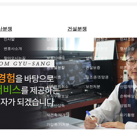
산분쟁
건설분쟁
인사말
상가임대차
공사대금청구
민사소송
변호사소개
주택임대차
하자관련분쟁
형사소송
찾아오시는길
부동산매매
설계감리분쟁
행정소송
공유물분할
건설보증
이혼소송
취득시효
일조권/조망권
가사소송
사해행위취소
보전처분
산업재해
토지수용보상
손해배상
부동산상속
성범죄
재건축/재개발
사기횡령
가압류/가처분
경매