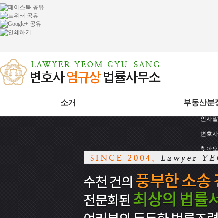
소개
부동산분
인사말
변호사
찾아오