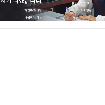
부동산상속
성범죄
재건축/재개발
사기횡령
가압류/가처분
경매