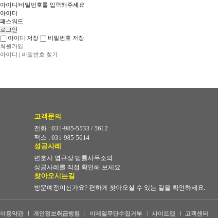
아이디/비밀번호를 입력해주세요
아이디
패스워드
아이디 저장
비밀번호 저장
회원가입
아이디 | 비밀번호 찾기
고객문의
전화 : 031-985-5533 / 5612
팩스 : 031-985-5614
성공사례
변호사 염규상 법률사무소의
성공사례를 직접 확인해 보세요.
찾아오시는길
방문예정이신가요? 편하게 찾아오실 수 있는 길을 확인하세요.
이용약관
개인정보취급방침
이메일무단수집거부
사이트맵
고객센터