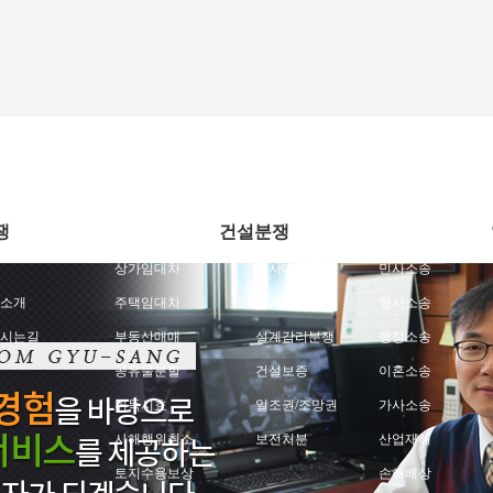
쟁
건설분쟁
상가임대차
공사대금청구
민사소송
소개
주택임대차
하자관련분쟁
형사소송
시는길
부동산매매
설계감리분쟁
행정소송
공유물분할
건설보증
이혼소송
취득시효
일조권/조망권
가사소송
사해행위취소
보전처분
산업재해
토지수용보상
손해배상